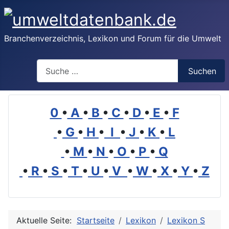
Branchenverzeichnis, Lexikon und Forum für die Umwelt
Suchen
Suchen
0
•
A
•
B
•
C
•
D
•
E
•
F
•
G
•
H
•
I
•
J
•
K
•
L
•
M
•
N
•
O
•
P
•
Q
•
R
•
S
•
T
•
U
•
V
•
W
•
X
•
Y
•
Z
Aktuelle Seite:
Startseite
Lexikon
Lexikon S