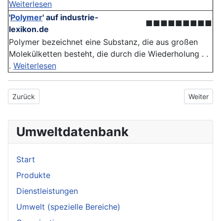
Weiterlesen
'
Polymer
'
auf industrie-
■■■■■■■■■
lexikon.de
Polymer bezeichnet eine Substanz, die aus großen
Molekülketten besteht, die durch die Wiederholung . .
.
Weiterlesen
Vorheriger Beitrag: Stoffeintrag
Nächster 
Zurück
Weiter
Umweltdatenbank
Start
Produkte
Dienstleistungen
Umwelt (spezielle Bereiche)