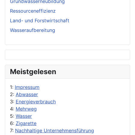
Grundwasserneubildung
Ressourceneffizienz
Land- und Forstwirtschaft
Wasseraufbereitung
Meistgelesen
1:
Impressum
2:
Abwasser
3:
Energieverbrauch
4:
Mehrweg
5:
Wasser
6:
Zigarette
7:
Nachhaltige Unternehmensführung