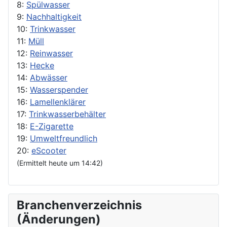
8:
Spülwasser
9:
Nachhaltigkeit
10:
Trinkwasser
11:
Müll
12:
Reinwasser
13:
Hecke
14:
Abwässer
15:
Wasserspender
16:
Lamellenklärer
17:
Trinkwasserbehälter
18:
E-Zigarette
19:
Umweltfreundlich
20:
eScooter
(Ermittelt heute um 14:42)
Branchenverzeichnis
(Änderungen)