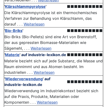
verschiedenen . . .
Weiterlesen
'
Klärschlammpyrolyse
'
■■■■■■■■■■
Die Klärschlammpyrolyse ist ein thermochemisches
Verfahren zur Behandlung von Klärschlamm, das
darauf . . .
Weiterlesen
'
Bio-Briks
'
■■■■■■■■■■
Bio-Briks (Bio-Pellets) sind eine Art von Brennstoff,
der aus gepressten Biomasse-Materialien wie
Sägemehl, . . .
Weiterlesen
'
Materie
'
auf industrie-lexikon.de
■■■■■■■■■■
Materie bezieht sich auf jede Substanz, die Masse und
Raum einnimmt und aus Atomen besteht. Im
industriellen . . .
Weiterlesen
'
Wiederverwendung
'
auf
■■■■■■■■■■
industrie-lexikon.de
Wiederverwendung im Industriekontext bezieht sich
auf die Praxis, Produkte, Materialien oder
Komponenten . . .
Weiterlesen