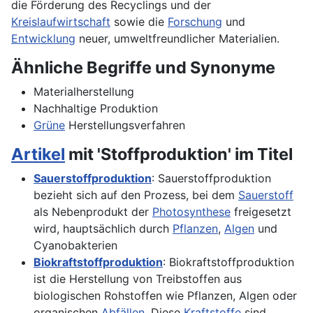
die Förderung des Recyclings und der
Kreislaufwirtschaft
sowie die
Forschung
und
Entwicklung
neuer, umweltfreundlicher Materialien.
Ähnliche Begriffe und Synonyme
Materialherstellung
Nachhaltige Produktion
Grüne
Herstellungsverfahren
Artikel
mit 'Stoffproduktion' im Titel
Sauerstoffproduktion
: Sauerstoffproduktion
bezieht sich auf den Prozess, bei dem
Sauerstoff
als Nebenprodukt der
Photosynthese
freigesetzt
wird, hauptsächlich durch
Pflanzen
,
Algen
und
Cyanobakterien
Biokraftstoffproduktion
: Biokraftstoffproduktion
ist die Herstellung von Treibstoffen aus
biologischen Rohstoffen wie Pflanzen, Algen oder
organischen
Abfällen
. Diese
Kraftstoffe
sind