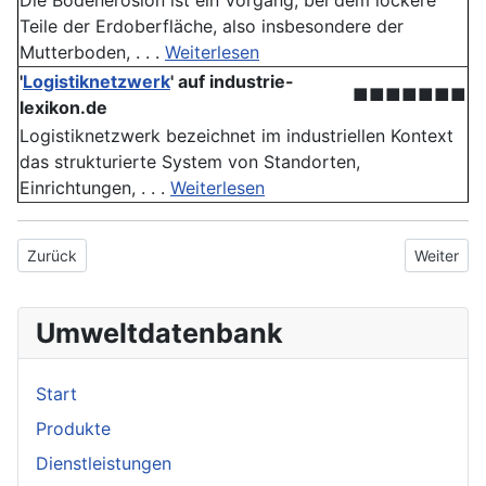
Die Bodenerosion ist ein Vorgang, bei dem lockere
Teile der Erdoberfläche, also insbesondere der
Mutterboden, . . .
Weiterlesen
'
Logistiknetzwerk
' auf industrie-
■■■■■■■
lexikon.de
Logistiknetzwerk bezeichnet im industriellen Kontext
das strukturierte System von Standorten,
Einrichtungen, . . .
Weiterlesen
Vorheriger Beitrag: Raumplanung
Nächster 
Zurück
Weiter
Umweltdatenbank
Start
Produkte
Dienstleistungen