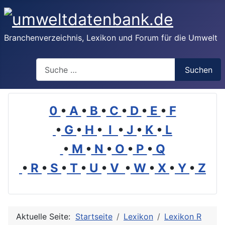
Branchenverzeichnis, Lexikon und Forum für die Umwelt
Suchen
Suchen
0
•
A
•
B
•
C
•
D
•
E
•
F
•
G
•
H
•
I
•
J
•
K
•
L
•
M
•
N
•
O
•
P
•
Q
•
R
•
S
•
T
•
U
•
V
•
W
•
X
•
Y
•
Z
Aktuelle Seite:
Startseite
Lexikon
Lexikon R