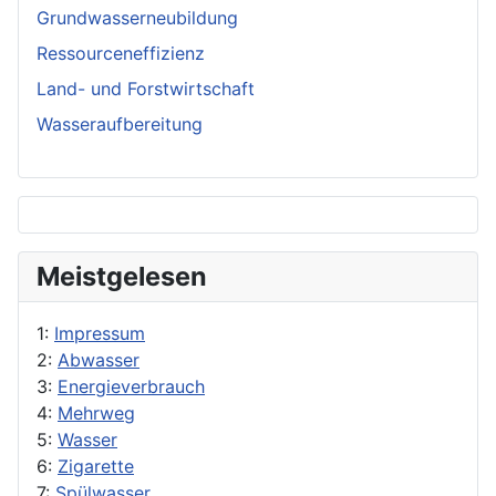
Grundwasserneubildung
Ressourceneffizienz
Land- und Forstwirtschaft
Wasseraufbereitung
Meistgelesen
1:
Impressum
2:
Abwasser
3:
Energieverbrauch
4:
Mehrweg
5:
Wasser
6:
Zigarette
7:
Spülwasser