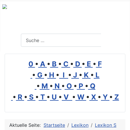
Branchenverzeichnis, Lexikon und Forum für die Umwelt
Suchen
Suchen
0
•
A
•
B
•
C
•
D
•
E
•
F
•
G
•
H
•
I
•
J
•
K
•
L
•
M
•
N
•
O
•
P
•
Q
•
R
•
S
•
T
•
U
•
V
•
W
•
X
•
Y
•
Z
Aktuelle Seite:
Startseite
Lexikon
Lexikon S