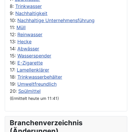
8:
Trinkwasser
9:
Nachhaltigkeit
10:
Nachhaltige Unternehmensführung
11:
Müll
12:
Reinwasser
13:
Hecke
14:
Abwässer
15:
Wasserspender
16:
E-Zigarette
17:
Lamellenklärer
18:
Trinkwasserbehälter
19:
Umweltfreundlich
20:
Spülmittel
(Ermittelt heute um 11:41)
Branchenverzeichnis
(Änderungen)