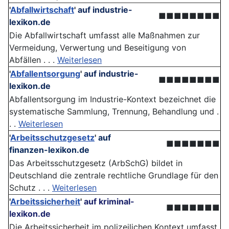
'
Abfallwirtschaft
'
auf industrie-
■■■■■■■■
lexikon.de
Die Abfallwirtschaft umfasst alle Maßnahmen zur
Vermeidung, Verwertung und Beseitigung von
Abfällen . . .
Weiterlesen
'
Abfallentsorgung
'
auf industrie-
■■■■■■■■
lexikon.de
Abfallentsorgung im Industrie-Kontext bezeichnet die
systematische Sammlung, Trennung, Behandlung und .
. .
Weiterlesen
'
Arbeitsschutzgesetz
'
auf
■■■■■■■
finanzen-lexikon.de
Das Arbeitsschutzgesetz (ArbSchG) bildet in
Deutschland die zentrale rechtliche Grundlage für den
Schutz . . .
Weiterlesen
'
Arbeitssicherheit
'
auf kriminal-
■■■■■■■
lexikon.de
Die Arbeitssicherheit im polizeilichen Kontext umfasst