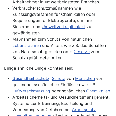
Arbeitnehmer in umweltbelasteten Branchen.
Verbraucherschutzmaßnahmen wie
Zulassungsverfahren für Chemikalien oder
Regulierungen für
Elektrogeräte
, um ihre
Sicherheit und
Umweltverträglichkeit
zu
gewährleisten.
Maßnahmen zum Schutz von natürlichen
Lebensräumen
und Arten, wie z.B. das Schaffen
von Naturschutzgebieten oder
Gesetze
zum
Schutz gefährdeter Arten.
Einige ähnliche Dinge könnten sein:
Gesundheitsschutz
:
Schutz
von
Menschen
vor
gesundheitsschädlichen Einflüssen wie z.B.
Luftverschmutzung
oder schädlichen
Chemikalien
.
Arbeitssicherheits- und Gesundheitsmanagement:
Systeme zur Erkennung, Beurteilung und
Vermeidung von Gefahren am
Arbeitsplatz
.
Umweltmanagement
: Systeme zur Identifizierung