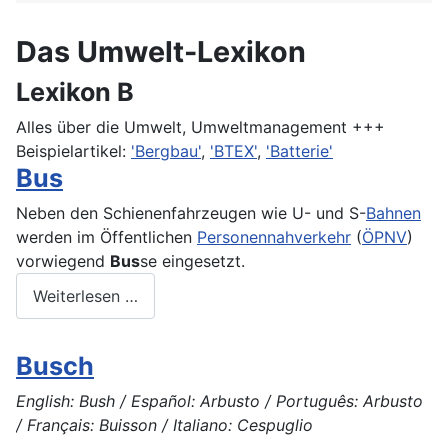
Das Umwelt-Lexikon
Lexikon B
Alles über die Umwelt, Umweltmanagement +++
Beispielartikel:
'Bergbau'
,
'BTEX'
,
'Batterie'
Bus
Neben den Schienenfahrzeugen wie U- und S-
Bahnen
werden im Öffentlichen
Personennahverkehr
(
ÖPNV
)
vorwiegend
Bus
se eingesetzt.
Weiterlesen …
Busch
English: Bush / Español: Arbusto / Português: Arbusto
/ Français: Buisson / Italiano: Cespuglio