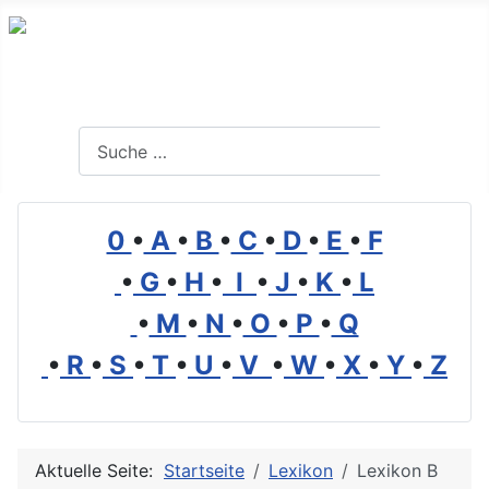
Branchenverzeichnis, Lexikon und Forum für die Umwelt
Suchen
Suchen
0
•
A
•
B
•
C
•
D
•
E
•
F
•
G
•
H
•
I
•
J
•
K
•
L
•
M
•
N
•
O
•
P
•
Q
•
R
•
S
•
T
•
U
•
V
•
W
•
X
•
Y
•
Z
Aktuelle Seite:
Startseite
Lexikon
Lexikon B