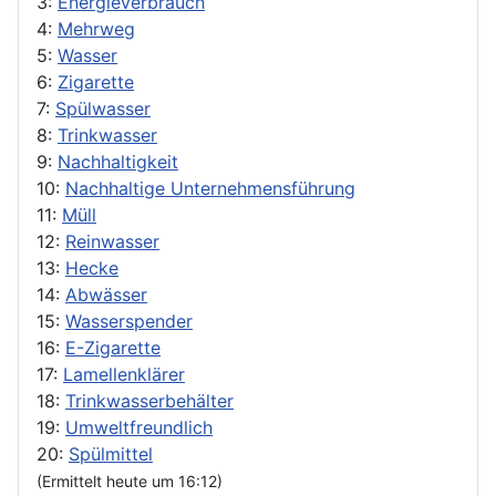
3:
Energieverbrauch
4:
Mehrweg
5:
Wasser
6:
Zigarette
7:
Spülwasser
8:
Trinkwasser
9:
Nachhaltigkeit
10:
Nachhaltige Unternehmensführung
11:
Müll
12:
Reinwasser
13:
Hecke
14:
Abwässer
15:
Wasserspender
16:
E-Zigarette
17:
Lamellenklärer
18:
Trinkwasserbehälter
19:
Umweltfreundlich
20:
Spülmittel
(Ermittelt heute um 16:12)