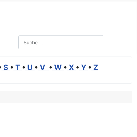
Suchen
Suchen
•
S
•
T
•
U
•
V
•
W
•
X
•
Y
•
Z