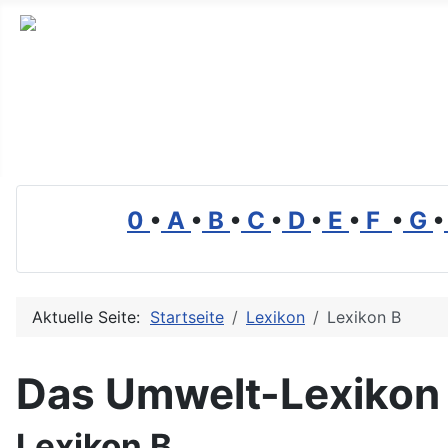
Branchenverzeichnis, Lexikon und Forum für die Umwelt
0
•
A
•
B
•
C
•
D
•
E
•
F
•
G
•
Aktuelle Seite:
Startseite
Lexikon
Lexikon B
Das Umwelt-Lexikon
Lexikon B