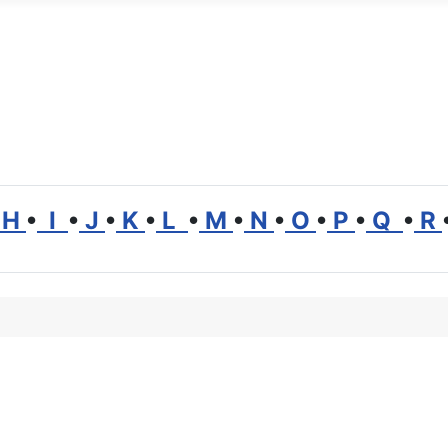
H
•
I
•
J
•
K
•
L
•
M
•
N
•
O
•
P
•
Q
•
R