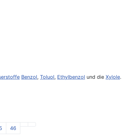
erstoffe
Benzol
,
Toluol
,
Ethylbenzol
und die
Xylole
.
5
46