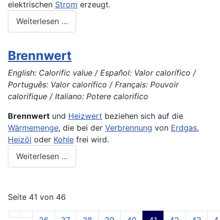
elektrischen
Strom
erzeugt.
Weiterlesen …
Brennwert
English: Calorific value / Español: Valor calorífico /
Português: Valor calorífico / Français: Pouvoir
calorifique / Italiano: Potere calorifico
Brennwert
und
Heizwert
beziehen sich auf die
Wärmemenge
, die bei der
Verbrennung
von
Erdgas
,
Heizöl
oder
Kohle
frei wird.
Weiterlesen …
Seite 41 von 46
36
37
38
39
40
41
42
43
4