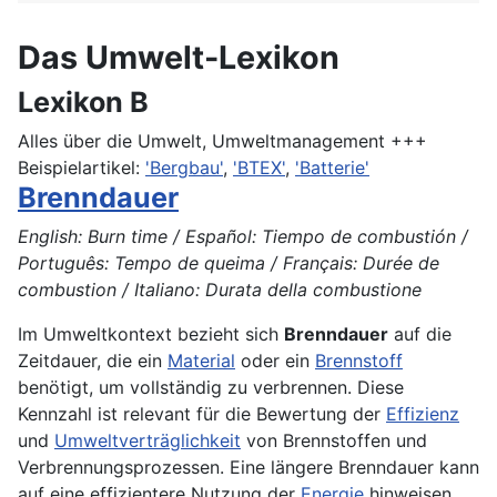
Das Umwelt-Lexikon
Lexikon B
Alles über die Umwelt, Umweltmanagement +++
Beispielartikel:
'Bergbau'
,
'BTEX'
,
'Batterie'
Brenndauer
English: Burn time / Español: Tiempo de combustión /
Português: Tempo de queima / Français: Durée de
combustion / Italiano: Durata della combustione
Im Umweltkontext bezieht sich
Brenndauer
auf die
Zeitdauer, die ein
Material
oder ein
Brennstoff
benötigt, um vollständig zu verbrennen. Diese
Kennzahl ist relevant für die Bewertung der
Effizienz
und
Umweltverträglichkeit
von Brennstoffen und
Verbrennungsprozessen. Eine längere Brenndauer kann
auf eine effizientere Nutzung der
Energie
hinweisen,