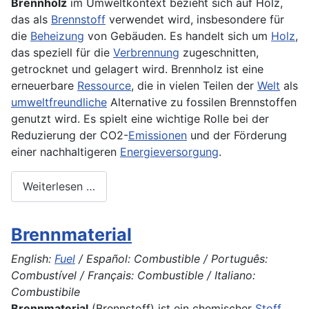
Brennholz
im Umweltkontext bezieht sich auf Holz,
das als
Brennstoff
verwendet wird, insbesondere für
die
Beheizung
von Gebäuden. Es handelt sich um
Holz
,
das speziell für die
Verbrennung
zugeschnitten,
getrocknet und gelagert wird. Brennholz ist eine
erneuerbare
Ressource
, die in vielen Teilen der
Welt
als
umweltfreundliche
Alternative zu fossilen Brennstoffen
genutzt wird. Es spielt eine wichtige Rolle bei der
Reduzierung der CO2-
Emissionen
und der Förderung
einer nachhaltigeren
Energieversorgung
.
Weiterlesen …
Brennmaterial
English:
Fuel
/ Español: Combustible / Português:
Combustível / Français: Combustible / Italiano:
Combustibile
Brennmaterial
(
Brennstoff
) ist ein chemischer
Stoff
,