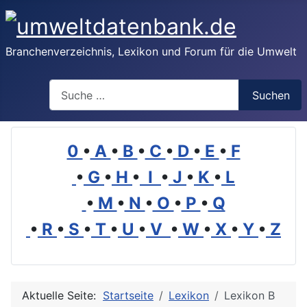
Branchenverzeichnis, Lexikon und Forum für die Umwelt
Suchen
Suchen
0
•
A
•
B
•
C
•
D
•
E
•
F
•
G
•
H
•
I
•
J
•
K
•
L
•
M
•
N
•
O
•
P
•
Q
•
R
•
S
•
T
•
U
•
V
•
W
•
X
•
Y
•
Z
Aktuelle Seite:
Startseite
Lexikon
Lexikon B