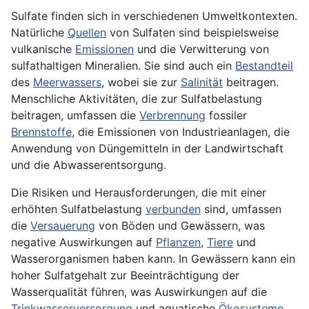
Sulfate finden sich in verschiedenen Umweltkontexten.
Natürliche
Quellen
von Sulfaten sind beispielsweise
vulkanische
Emissionen
und die Verwitterung von
sulfathaltigen Mineralien. Sie sind auch ein
Bestandteil
des
Meerwassers
, wobei sie zur
Salinität
beitragen.
Menschliche Aktivitäten, die zur Sulfatbelastung
beitragen, umfassen die
Verbrennung
fossiler
Brennstoffe
, die Emissionen von Industrieanlagen, die
Anwendung von Düngemitteln in der Landwirtschaft
und die Abwasserentsorgung.
Die Risiken und Herausforderungen, die mit einer
erhöhten Sulfatbelastung
verbunden
sind, umfassen
die
Versauerung
von Böden und Gewässern, was
negative Auswirkungen auf
Pflanzen
,
Tiere
und
Wasserorganismen haben kann. In Gewässern kann ein
hoher Sulfatgehalt zur Beeinträchtigung der
Wasserqualität führen, was Auswirkungen auf die
Trinkwasserversorgung
und aquatische
Ökosysteme