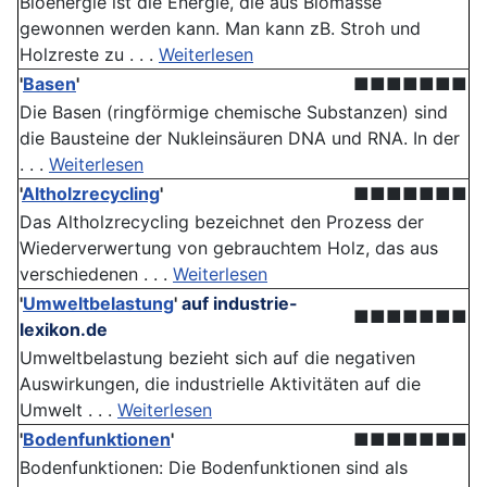
Bioenergie ist die Energie, die aus Biomasse
gewonnen werden kann. Man kann zB. Stroh und
Holzreste zu . . .
Weiterlesen
'
Basen
'
■■■■■■■
Die Basen (ringförmige chemische Substanzen) sind
die Bausteine der Nukleinsäuren DNA und RNA. In der
. . .
Weiterlesen
'
Altholzrecycling
'
■■■■■■■
Das Altholzrecycling bezeichnet den Prozess der
Wiederverwertung von gebrauchtem Holz, das aus
verschiedenen . . .
Weiterlesen
'
Umweltbelastung
'
auf industrie-
■■■■■■■
lexikon.de
Umweltbelastung bezieht sich auf die negativen
Auswirkungen, die industrielle Aktivitäten auf die
Umwelt . . .
Weiterlesen
'
Bodenfunktionen
'
■■■■■■■
Bodenfunktionen: Die Boden­funktionen sind als