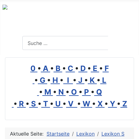
Branchenverzeichnis, Lexikon und Forum für die Umwelt
Suchen
Suchen
0
•
A
•
B
•
C
•
D
•
E
•
F
•
G
•
H
•
I
•
J
•
K
•
L
•
M
•
N
•
O
•
P
•
Q
•
R
•
S
•
T
•
U
•
V
•
W
•
X
•
Y
•
Z
Aktuelle Seite:
Startseite
Lexikon
Lexikon S