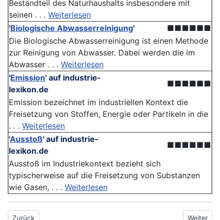
Bestandteil des Naturhaushalts insbesondere mit
seinen . . .
Weiterlesen
'
Biologische Abwasserreinigung
'
■■■■■■
Die Biologische Abwasserreinigung ist einen Methode
zur Reinigung von Abwasser. Dabei werden die im
Abwasser . . .
Weiterlesen
'
Emission
'
auf industrie-
■■■■■■
lexikon.de
Emission bezeichnet im industriellen Kontext die
Freisetzung von Stoffen, Energie oder Partikeln in die
. . .
Weiterlesen
'
Ausstoß
'
auf industrie-
■■■■■■
lexikon.de
Ausstoß im Industriekontext bezieht sich
typischerweise auf die Freisetzung von Substanzen
wie Gasen, . . .
Weiterlesen
Vorheriger Beitrag: Suffizienzprinzip
Nächster B
Zurück
Weiter