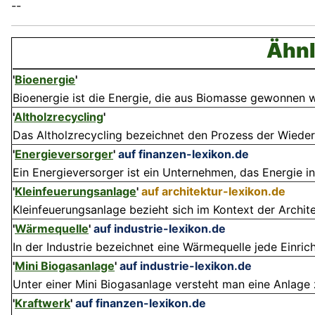
--
Ähnl
'
Bioenergie
'
Bioenergie ist die Energie, die aus Biomasse gewonnen w
'
Altholzrecycling
'
Das Altholzrecycling bezeichnet den Prozess der Wiede
'
Energieversorger
'
auf finanzen-lexikon.de
Ein Energieversorger ist ein Unternehmen, das Energie 
'
Kleinfeuerungsanlage
'
auf architektur-lexikon.de
Kleinfeuerungsanlage bezieht sich im Kontext der Archite
'
Wärmequelle
'
auf industrie-lexikon.de
In der Industrie bezeichnet eine Wärmequelle jede Einrich
'
Mini Biogasanlage
'
auf industrie-lexikon.de
Unter einer Mini Biogasanlage versteht man eine Anlage 
'
Kraftwerk
'
auf finanzen-lexikon.de