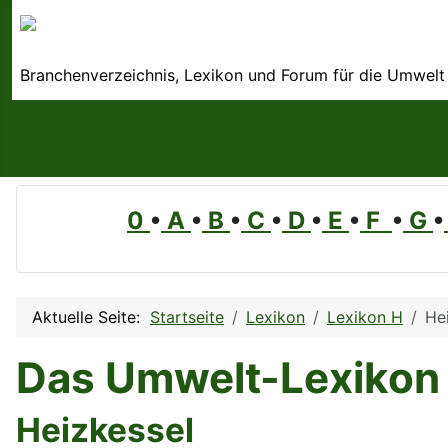
Branchenverzeichnis, Lexikon und Forum für die Umwelt
0
•
A
•
B
•
C
•
D
•
E
•
F
•
G
•
Aktuelle Seite:
Startseite
Lexikon
Lexikon H
He
Das Umwelt-Lexikon
Heizkessel