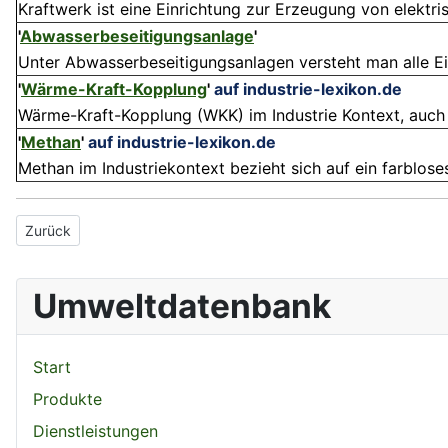
Kraftwerk ist eine Einrichtung zur Erzeugung von elektris
'
Abwasserbeseitigungsanlage
'
Unter Abwasserbeseitigungsanlagen versteht man alle Ei
'
Wärme-Kraft-Kopplung
'
auf industrie-lexikon.de
Wärme-Kraft-Kopplung (WKK) im Industrie Kontext, auch
'
Methan
'
auf industrie-lexikon.de
Methan im Industriekontext bezieht sich auf ein farblose
Vorheriger Beitrag: Heizgerät
Zurück
Umweltdatenbank
Start
Produkte
Dienstleistungen