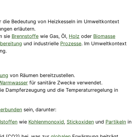
 die Bedeutung von Heizkesseln im Umweltkontext
ngen erläutern.
m sie
Brennstoffe
wie Gas, Öl,
Holz
oder
Biomasse
bereitung
und industrielle
Prozesse
. Im Umweltkontext
ng.
zung
von Räumen bereitzustellen.
Warmwasser
für sanitäre Zwecke verwendet.
 die Dampferzeugung und die Temperaturregelung in
verbunden
sein, darunter:
stoffen
wie
Kohlenmonoxid
,
Stickoxiden
und
Partikeln
in
id (CO2) bei, was zur
globalen
Erwärmung beiträgt.