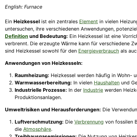
English: Furnace
Ein
Heizkessel
ist ein zentrales
Element
in vielen Heizu
untersuchen, ihre verschiedenen Anwendungen, potenziel
Definition
und Bedeutung:
Ein Heizkessel ist eine Vorri
verbrennt. Die erzeugte Wärme kann für verschiedene 
sind Heizkessel sowohl für den
Energieverbrauch
als auc
Anwendungen von Heizkesseln:
Raumheizung:
Heizkessel werden häufig in Wohn- 
Warmwasserbereitung:
In vielen
Haushalten
und Ge
Industrielle Prozesse:
In der
Industrie
werden Heizke
Produktionsanlagen.
Umweltrisiken und Herausforderungen:
Die Verwendung
Luftverschmutzung:
Die
Verbrennung
von fossilen B
die
Atmosphäre
.
Treibhausgasemissionen:
Die Nutzung von Heizkess