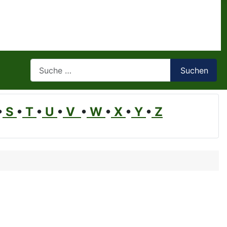
Suchen
Suchen
•
S
•
T
•
U
•
V
•
W
•
X
•
Y
•
Z