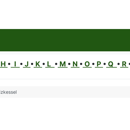
H
•
I
•
J
•
K
•
L
•
M
•
N
•
O
•
P
•
Q
•
R
izkessel