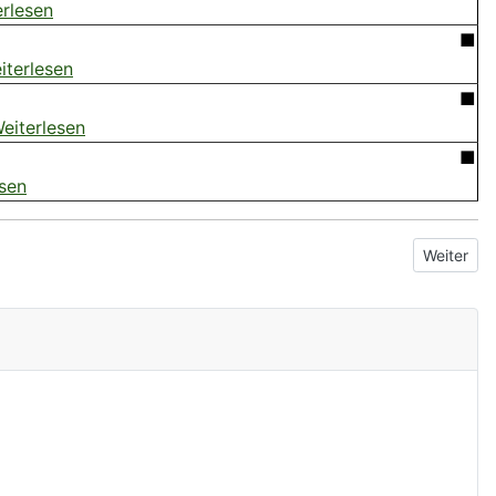
erlesen
■
iterlesen
■
eiterlesen
■
esen
Nächster 
Weiter