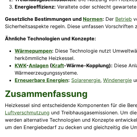
Energieeffizienz:
Veraltete oder schlecht gewartete
Gesetzliche Bestimmungen und
Normen
:
Der
Betrieb
vo
Sicherheitsaspekte regeln. Diese umfassen Vorschriften 
Ähnliche Technologien und Konzepte:
Wärmepumpen
:
Diese Technologie nutzt Umweltwä
herkömmliche Heizkessel.
KWK
-
Anlagen
(
Kraft
-Wärme-Kopplung):
Diese Anla
Wärmeerzeugungssysteme.
Erneuerbare Energien
:
Solarenergie
,
Windenergie
un
Zusammenfassung
Heizkessel sind entscheidende Komponenten für die Ber
Luftverschmutzung
und Treibhausgasemissionen. Um die
werden alternative Technologien und Konzepte entwickel
um den Energiebedarf zu decken und gleichzeitig die U