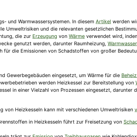
ngs- und Warmwassersystemen. In diesem
Artikel
werden wir
le Umweltrisiken und die relevanten gesetzlichen Bestimmu
chtung, die zur
Erzeugung
von
Wärme
verwendet wird, inde
Zwecke genutzt werden, darunter Raumheizung,
Warmwasser
h für die Emissionen von Schadstoffen von großer Bedeutu
und Gewerbegebäuden eingesetzt, um Wärme für die
Behei
werbebetrieben werden Heizkessel zur Bereitstellung von
ssel in einer Vielzahl von Prozessen eingesetzt, darunter
 von Heizkesseln kann mit verschiedenen Umweltrisiken
rennstoffen in Heizkesseln führt zur Freisetzung von
Schad
eln trägt zur
Emission
von
Treibhausgasen
wie Kohlendiox