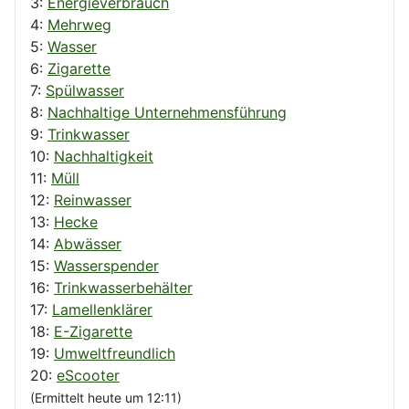
3:
Energieverbrauch
4:
Mehrweg
5:
Wasser
6:
Zigarette
7:
Spülwasser
8:
Nachhaltige Unternehmensführung
9:
Trinkwasser
10:
Nachhaltigkeit
11:
Müll
12:
Reinwasser
13:
Hecke
14:
Abwässer
15:
Wasserspender
16:
Trinkwasserbehälter
17:
Lamellenklärer
18:
E-Zigarette
19:
Umweltfreundlich
20:
eScooter
(Ermittelt heute um 12:11)