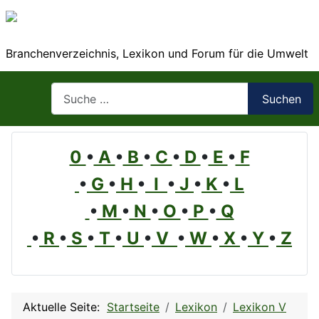
Branchenverzeichnis, Lexikon und Forum für die Umwelt
Suchen
Suchen
0
•
A
•
B
•
C
•
D
•
E
•
F
•
G
•
H
•
I
•
J
•
K
•
L
•
M
•
N
•
O
•
P
•
Q
•
R
•
S
•
T
•
U
•
V
•
W
•
X
•
Y
•
Z
Aktuelle Seite:
Startseite
Lexikon
Lexikon V