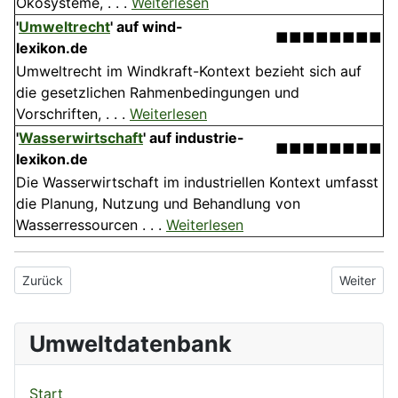
Ökosysteme, . . .
Weiterlesen
'
Umweltrecht
' auf wind-
■■■■■■■■
lexikon.de
Umweltrecht im Windkraft-Kontext bezieht sich auf
die gesetzlichen Rahmenbedingungen und
Vorschriften, . . .
Weiterlesen
'
Wasserwirtschaft
' auf industrie-
■■■■■■■■
lexikon.de
Die Wasserwirtschaft im industriellen Kontext umfasst
die Planung, Nutzung und Behandlung von
Wasserressourcen . . .
Weiterlesen
Vorheriger Beitrag: Vulkanausbruch
Nächster 
Zurück
Weiter
Umweltdatenbank
Start