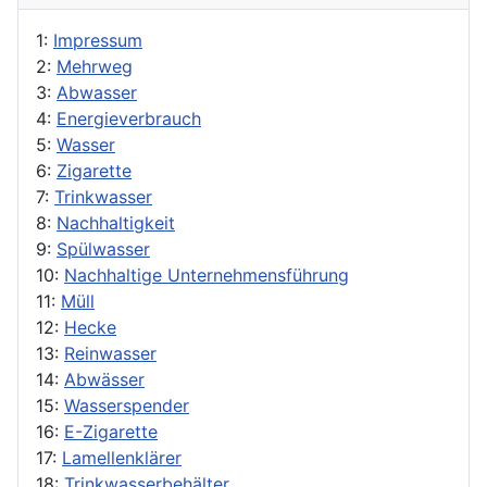
1:
Impressum
2:
Mehrweg
3:
Abwasser
4:
Energieverbrauch
5:
Wasser
6:
Zigarette
7:
Trinkwasser
8:
Nachhaltigkeit
9:
Spülwasser
10:
Nachhaltige Unternehmensführung
11:
Müll
12:
Hecke
13:
Reinwasser
14:
Abwässer
15:
Wasserspender
16:
E-Zigarette
17:
Lamellenklärer
18:
Trinkwasserbehälter