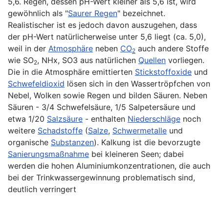
5,6. Regen, dessen pH-Wert kleiner als 5,6 ist, wird
gewöhnlich als "
Saurer Regen
" bezeichnet.
Realistischer ist es jedoch davon auszugehen, dass
der pH-Wert natürlicherweise unter 5,6 liegt (ca. 5,0),
weil in der
Atmosphäre
neben
CO
auch andere Stoffe
2
wie SO
, NHx, SO3 aus natürlichen
Quellen
vorliegen.
2
Die in die Atmosphäre emittierten
Stickstoffoxide
und
Schwefeldioxid
lösen sich in den Wassertröpfchen von
Nebel, Wolken sowie Regen und bilden Säuren. Neben
Säuren - 3/4 Schwefelsäure, 1/5 Salpetersäure und
etwa 1/20
Salzsäure
- enthalten
Niederschläge
noch
weitere
Schadstoffe
(
Salze
,
Schwermetalle
und
organische
Substanzen
). Kalkung ist die bevorzugte
Sanierungsmaßnahme
bei kleineren Seen; dabei
werden die hohen Aluminiumkonzentrationen, die auch
bei der Trinkwassergewinnung problematisch sind,
deutlich verringert