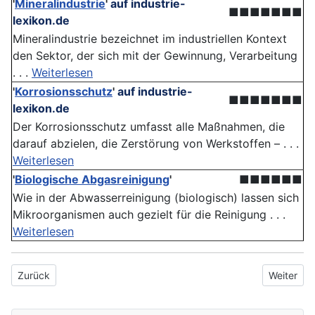
'
Mineralindustrie
'
auf industrie-
■■■■■■■
lexikon.de
Mineralindustrie bezeichnet im industriellen Kontext
den Sektor, der sich mit der Gewinnung, Verarbeitung
. . .
Weiterlesen
'
Korrosionsschutz
'
auf industrie-
■■■■■■■
lexikon.de
Der Korrosionsschutz umfasst alle Maßnahmen, die
darauf abzielen, die Zerstörung von Werkstoffen – . . .
Weiterlesen
'
Biologische Abgasreinigung
'
■■■■■■
Wie in der Abwasserreinigung (biologisch) lassen sich
Mikroorganismen auch gezielt für die Reinigung . . .
Weiterlesen
Vorheriger Beitrag: Waldökosystem
Nächster 
Zurück
Weiter