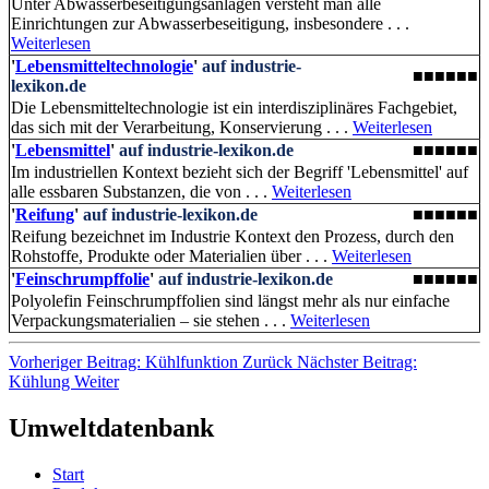
Unter Abwasserbeseitigungsanlagen versteht man alle
Einrichtungen zur Abwasserbeseitigung, insbesondere . . .
Weiterlesen
'
Lebensmitteltechnologie
'
auf industrie-
■■■■■■
lexikon.de
Die Lebensmitteltechnologie ist ein interdisziplinäres Fachgebiet,
das sich mit der Verarbeitung, Konservierung . . .
Weiterlesen
'
Lebensmittel
'
auf industrie-lexikon.de
■■■■■■
Im industriellen Kontext bezieht sich der Begriff 'Lebensmittel' auf
alle essbaren Substanzen, die von . . .
Weiterlesen
'
Reifung
'
auf industrie-lexikon.de
■■■■■■
Reifung bezeichnet im Industrie Kontext den Prozess, durch den
Rohstoffe, Produkte oder Materialien über . . .
Weiterlesen
'
Feinschrumpffolie
'
auf industrie-lexikon.de
■■■■■■
Polyolefin Feinschrumpffolien sind längst mehr als nur einfache
Verpackungsmaterialien – sie stehen . . .
Weiterlesen
Vorheriger Beitrag: Kühlfunktion
Zurück
Nächster Beitrag:
Kühlung
Weiter
Umweltdatenbank
Start