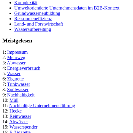
Komplexität
Umweltorientierte Unternehmensdaten im B2B-Kontext
Grundwasserneubildung
Ressourceneffizienz
Land- und Forstwirtschaft
Wasseraufbereitung
Meistgelesen
1:
Impressum
2:
Mehrweg
3:
Abwasser
4:
Energieverbrauch
5:
Wasser
6:
Zigarette
7:
Trinkwasser
8:
Spülwasser
9:
Nachhaltigkeit
10:
Müll
11:
Nachhaltige Unternehmensführung
12:
Hecke
13:
Reinwasser
14:
Abwässer
15:
Wasserspender
16:
E-Zigarette