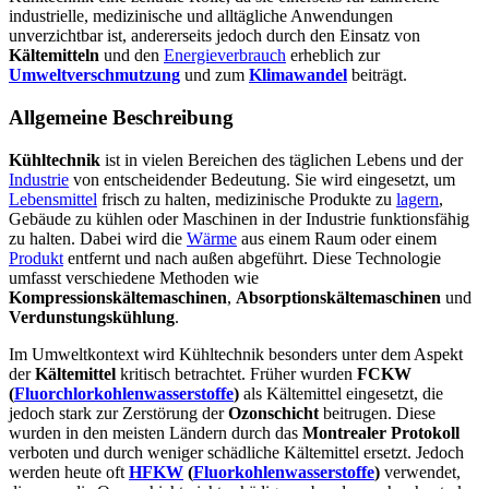
industrielle, medizinische und alltägliche Anwendungen
unverzichtbar ist, andererseits jedoch durch den Einsatz von
Kältemitteln
und den
Energieverbrauch
erheblich zur
Umweltverschmutzung
und zum
Klimawandel
beiträgt.
Allgemeine Beschreibung
Kühltechnik
ist in vielen Bereichen des täglichen Lebens und der
Industrie
von entscheidender Bedeutung. Sie wird eingesetzt, um
Lebensmittel
frisch zu halten, medizinische Produkte zu
lagern
,
Gebäude zu kühlen oder Maschinen in der Industrie funktionsfähig
zu halten. Dabei wird die
Wärme
aus einem Raum oder einem
Produkt
entfernt und nach außen abgeführt. Diese Technologie
umfasst verschiedene Methoden wie
Kompressionskältemaschinen
,
Absorptionskältemaschinen
und
Verdunstungskühlung
.
Im Umweltkontext wird Kühltechnik besonders unter dem Aspekt
der
Kältemittel
kritisch betrachtet. Früher wurden
FCKW
(
Fluorchlorkohlenwasserstoffe
)
als Kältemittel eingesetzt, die
jedoch stark zur Zerstörung der
Ozonschicht
beitrugen. Diese
wurden in den meisten Ländern durch das
Montrealer Protokoll
verboten und durch weniger schädliche Kältemittel ersetzt. Jedoch
werden heute oft
HFKW
(
Fluorkohlenwasserstoffe
)
verwendet,