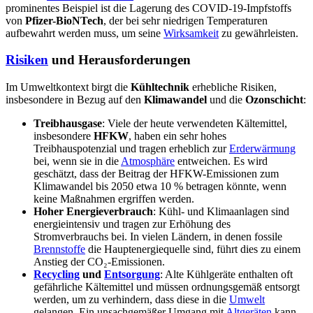
prominentes Beispiel ist die Lagerung des COVID-19-Impfstoffs
von
Pfizer-BioNTech
, der bei sehr niedrigen Temperaturen
aufbewahrt werden muss, um seine
Wirksamkeit
zu gewährleisten.
Risiken
und Herausforderungen
Im Umweltkontext birgt die
Kühltechnik
erhebliche Risiken,
insbesondere in Bezug auf den
Klimawandel
und die
Ozonschicht
:
Treibhausgase
: Viele der heute verwendeten Kältemittel,
insbesondere
HFKW
, haben ein sehr hohes
Treibhauspotenzial und tragen erheblich zur
Erderwärmung
bei, wenn sie in die
Atmosphäre
entweichen. Es wird
geschätzt, dass der Beitrag der HFKW-Emissionen zum
Klimawandel bis 2050 etwa 10 % betragen könnte, wenn
keine Maßnahmen ergriffen werden.
Hoher Energieverbrauch
: Kühl- und Klimaanlagen sind
energieintensiv und tragen zur Erhöhung des
Stromverbrauchs bei. In vielen Ländern, in denen fossile
Brennstoffe
die Hauptenergiequelle sind, führt dies zu einem
Anstieg der CO₂-Emissionen.
Recycling
und
Entsorgung
: Alte Kühlgeräte enthalten oft
gefährliche Kältemittel und müssen ordnungsgemäß entsorgt
werden, um zu verhindern, dass diese in die
Umwelt
gelangen. Ein unsachgemäßer Umgang mit
Altgeräten
kann