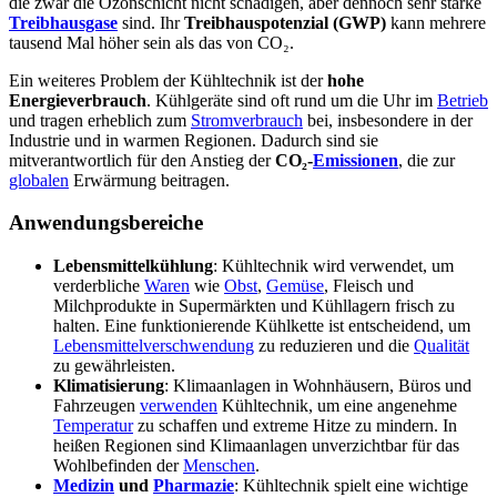
die zwar die Ozonschicht nicht schädigen, aber dennoch sehr starke
Treibhausgase
sind. Ihr
Treibhauspotenzial (GWP)
kann mehrere
tausend Mal höher sein als das von CO₂.
Ein weiteres Problem der Kühltechnik ist der
hohe
Energieverbrauch
. Kühlgeräte sind oft rund um die Uhr im
Betrieb
und tragen erheblich zum
Stromverbrauch
bei, insbesondere in der
Industrie und in warmen Regionen. Dadurch sind sie
mitverantwortlich für den Anstieg der
CO₂-
Emissionen
, die zur
globalen
Erwärmung beitragen.
Anwendungsbereiche
Lebensmittelkühlung
: Kühltechnik wird verwendet, um
verderbliche
Waren
wie
Obst
,
Gemüse
, Fleisch und
Milchprodukte in Supermärkten und Kühllagern frisch zu
halten. Eine funktionierende Kühlkette ist entscheidend, um
Lebensmittelverschwendung
zu reduzieren und die
Qualität
zu gewährleisten.
Klimatisierung
: Klimaanlagen in Wohnhäusern, Büros und
Fahrzeugen
verwenden
Kühltechnik, um eine angenehme
Temperatur
zu schaffen und extreme Hitze zu mindern. In
heißen Regionen sind Klimaanlagen unverzichtbar für das
Wohlbefinden der
Menschen
.
Medizin
und
Pharmazie
: Kühltechnik spielt eine wichtige