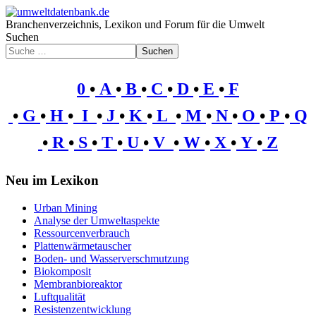
Branchenverzeichnis, Lexikon und Forum für die Umwelt
Suchen
Suchen
0
•
A
•
B
•
C
•
D
•
E
•
F
•
G
•
H
•
I
•
J
•
K
•
L
•
M
•
N
•
O
•
P
•
Q
•
R
•
S
•
T
•
U
•
V
•
W
•
X
•
Y
•
Z
Neu im Lexikon
Urban Mining
Analyse der Umweltaspekte
Ressourcenverbrauch
Plattenwärmetauscher
Boden- und Wasserverschmutzung
Biokomposit
Membranbioreaktor
Luftqualität
Resistenzentwicklung