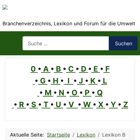
Branchenverzeichnis, Lexikon und Forum für die Umwelt
Suchen
Suchen
0
•
A
•
B
•
C
•
D
•
E
•
F
•
G
•
H
•
I
•
J
•
K
•
L
•
M
•
N
•
O
•
P
•
Q
•
R
•
S
•
T
•
U
•
V
•
W
•
X
•
Y
•
Z
Aktuelle Seite:
Startseite
Lexikon
Lexikon B