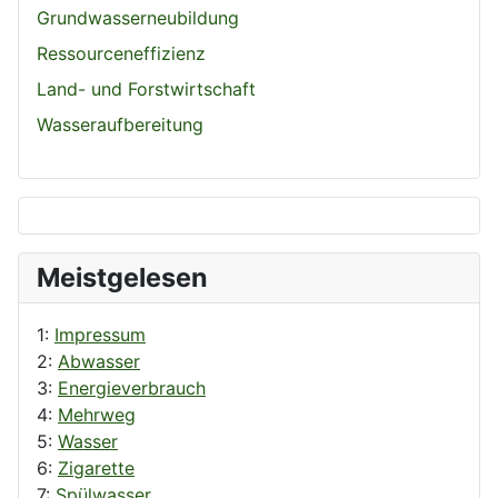
Grundwasserneubildung
Ressourceneffizienz
Land- und Forstwirtschaft
Wasseraufbereitung
Meistgelesen
1:
Impressum
2:
Abwasser
3:
Energieverbrauch
4:
Mehrweg
5:
Wasser
6:
Zigarette
7:
Spülwasser