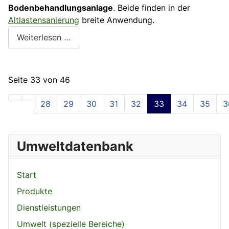
Bodenbehandlungsanlage
. Beide finden in der
Altlastensanierung
breite Anwendung.
Weiterlesen …
Seite 33 von 46
28
29
30
31
32
33
34
35
3
Umweltdatenbank
Start
Produkte
Dienstleistungen
Umwelt (spezielle Bereiche)