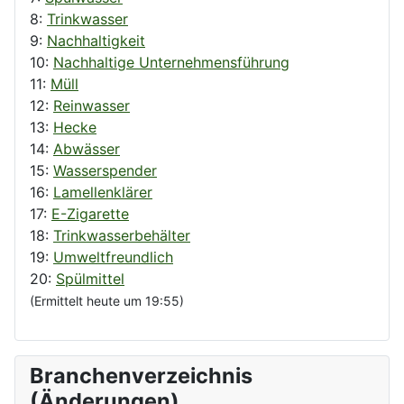
8:
Trinkwasser
9:
Nachhaltigkeit
10:
Nachhaltige Unternehmensführung
11:
Müll
12:
Reinwasser
13:
Hecke
14:
Abwässer
15:
Wasserspender
16:
Lamellenklärer
17:
E-Zigarette
18:
Trinkwasserbehälter
19:
Umweltfreundlich
20:
Spülmittel
(Ermittelt heute um 19:55)
Branchenverzeichnis
(Änderungen)