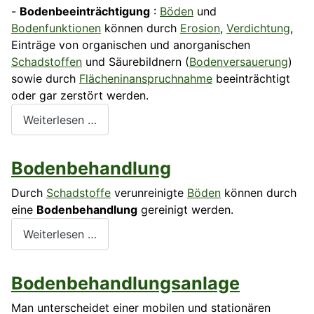
-
Bodenbeeinträchtigung
:
Böden
und
Bodenfunktionen
können durch
Erosion
,
Verdichtung
,
Einträge von organischen und anorganischen
Schadstoffen
und Säurebildnern (
Bodenversauerung
)
sowie durch
Flächeninanspruchnahme
beeinträchtigt
oder gar zerstört werden.
Weiterlesen …
Bodenbehandlung
Durch
Schadstoffe
verunreinigte
Böden
können durch
eine
Bodenbehandlung
gereinigt werden.
Weiterlesen …
Bodenbehandlungsanlage
Man unterscheidet einer mobilen und stationären