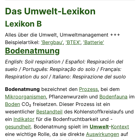
Das Umwelt-Lexikon
Lexikon B
Alles über die Umwelt, Umweltmanagement +++
Beispielartikel:
'Bergbau'
,
'BTEX'
,
'Batterie'
Bodenatmung
English: Soil respiration / Español: Respiración del
suelo / Português: Respiração do solo / Français:
Respiration du sol / Italiano: Respirazione del suolo
Bodenatmung
bezeichnet den
Prozess
, bei dem
Mikroorganismen
, Pflanzenwurzeln und
Bodenfauna
im
Boden
CO₂ freisetzen. Dieser Prozess ist ein
wesentlicher
Bestandteil
des Kohlenstoffkreislaufs und
ein
Indikator
für die Bodenfruchtbarkeit und -
gesundheit
. Bodenatmung spielt im
Umwelt
-
Kontext
eine wichtige Rolle, da sie direkte
Auswirkungen
auf