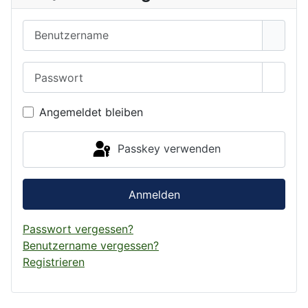
Benutzername
Passwort
Passwo
Angemeldet bleiben
Passkey verwenden
Anmelden
Passwort vergessen?
Benutzername vergessen?
Registrieren