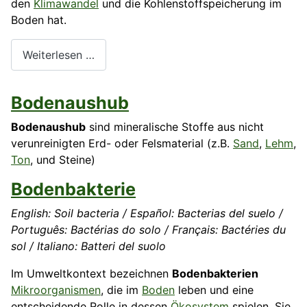
den
Klimawandel
und die Kohlenstoffspeicherung im
Boden hat.
Weiterlesen …
Bodenaushub
Bodenaushub
sind mineralische Stoffe aus nicht
verunreinigten Erd- oder Felsmaterial (z.B.
Sand
,
Lehm
,
Ton
, und Steine)
Bodenbakterie
English: Soil bacteria / Español: Bacterias del suelo /
Português: Bactérias do solo / Français: Bactéries du
sol / Italiano: Batteri del suolo
Im Umweltkontext bezeichnen
Bodenbakterien
Mikroorganismen
, die im
Boden
leben und eine
entscheidende Rolle in dessen
Ökosystem
spielen. Sie